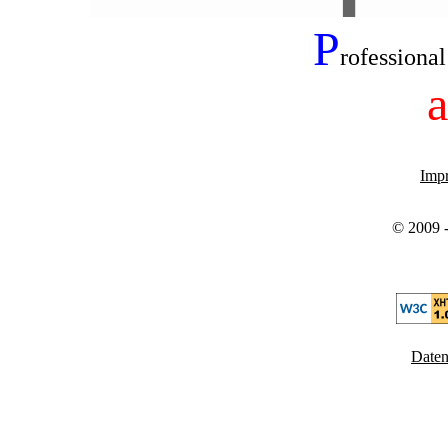
P
rofessiona
a
Imp
© 2009 -
Daten