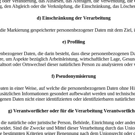
g oder Veränderung, das Auslesen, das Abfragen, die Verwendung, die
ng, den Abgleich oder die Verknüpfung, die Einschränkung, das Lösche
d) Einschränkung der Verarbeitung
 die Markierung gespeicherter personenbezogener Daten mit dem Ziel, i
e) Profiling
sonenbezogener Daten, die darin besteht, dass diese personenbezogenen 
e, um Aspekte bezüglich Arbeitsleistung, wirtschaftlicher Lage, Gesundh
ltsort oder Ortswechsel dieser natürlichen Person zu analysieren oder
f) Pseudonymisierung
ten in einer Weise, auf welche die personenbezogenen Daten ohne Hin
usätzlichen Informationen gesondert aufbewahrt werden und technisch
enen Daten nicht einer identifizierten oder identifizierbaren natürlic
g) Verantwortlicher oder für die Verarbeitung Verantwortlich
t die natürliche oder juristische Person, Behörde, Einrichtung oder and
eidet. Sind die Zwecke und Mittel dieser Verarbeitung durch das Union
e bestimmten Kriterien seiner Benennung nach dem Unionsrecht oder 