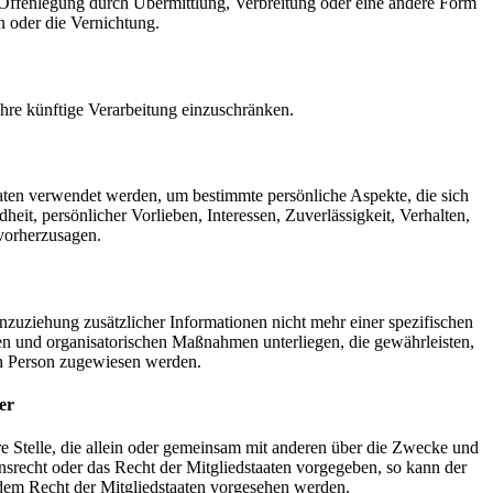
 Offenlegung durch Übermittlung, Verbreitung oder eine andere Form
n oder die Vernichtung.
hre künftige Verarbeitung einzuschränken.
Daten verwendet werden, um bestimmte persönliche Aspekte, die sich
eit, persönlicher Vorlieben, Interessen, Zuverlässigkeit, Verhalten,
 vorherzusagen.
zuziehung zusätzlicher Informationen nicht mehr einer spezifischen
en und organisatorischen Maßnahmen unterliegen, die gewährleisten,
hen Person zugewiesen werden.
er
ere Stelle, die allein oder gemeinsam mit anderen über die Zwecke und
srecht oder das Recht der Mitgliedstaaten vorgegeben, so kann der
dem Recht der Mitgliedstaaten vorgesehen werden.