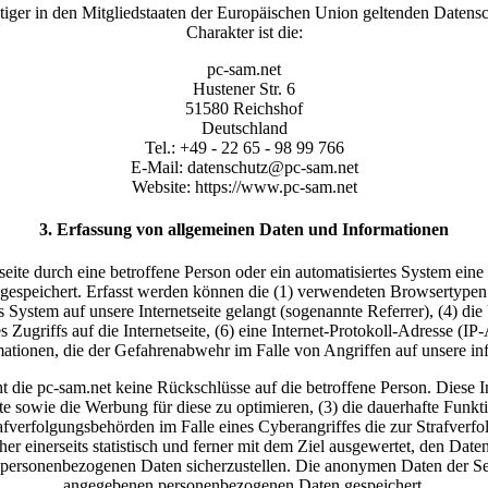
tiger in den Mitgliedstaaten der Europäischen Union geltenden Datens
Charakter ist die:
pc-sam.net
Hustener Str. 6
51580 Reichshof
Deutschland
Tel.: +49 - 22 65 - 98 99 766
E-Mail: datenschutz@pc-sam.net
Website: https://www.pc-sam.net
3. Erfassung von allgemeinen Daten und Informationen
netseite durch eine betroffene Person oder ein automatisiertes System e
 gespeichert. Erfasst werden können die (1) verwendeten Browsertype
es System auf unsere Internetseite gelangt (sogenannte Referrer), (4) d
 Zugriffs auf die Internetseite, (6) eine Internet-Protokoll-Adresse (I
mationen, die der Gefahrenabwehr im Falle von Angriffen auf unsere i
 die pc-sam.net keine Rückschlüsse auf die betroffene Person. Diese I
tseite sowie die Werbung für diese zu optimieren, (3) die dauerhafte Fu
rafverfolgungsbehörden im Falle eines Cyberangriffes die zur Strafver
r einerseits statistisch und ferner mit dem Ziel ausgewertet, den Dat
en personenbezogenen Daten sicherzustellen. Die anonymen Daten der Se
angegebenen personenbezogenen Daten gespeichert.