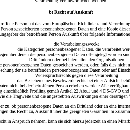
Verarbeitung Verantwortlichen wenden.
b) Recht auf Auskunft
roffene Person hat das vom Europäischen Richtlinien- und Verordnungs
r Person gespeicherten personenbezogenen Daten und eine Kopie dieser 
ngsgeber der betroffenen Person Auskunft über folgende Informatione
die Verarbeitungszwecke
die Kategorien personenbezogener Daten, die verarbeitet we
genüber denen die personenbezogenen Daten offengelegt worden sind 
Drittländern oder bei internationalen Organisationen
ie personenbezogenen Daten gespeichert werden, oder, falls dies nicht m
öschung der sie betreffenden personenbezogenen Daten oder auf Einsch
Widerspruchsrechts gegen diese Verarbeitung
das Bestehen eines Beschwerderechts bei einer Aufsichtsbeh
en nicht bei der betroffenen Person erhoben werden: Alle verfügbare
ng einschließlich Profiling gemäß Artikel 22 Abs.1 und 4 DS-GVO und
wie die Tragweite und die angestrebten Auswirkungen einer derartigen V
er zu, ob personenbezogene Daten an ein Drittland oder an eine internat
brigen das Recht zu, Auskunft über die geeigneten Garantien im Zusamm
cht in Anspruch nehmen, kann sie sich hierzu jederzeit an einen Mitarb