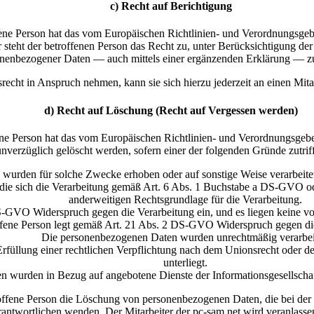
c) Recht auf Berichtigung
ne Person hat das vom Europäischen Richtlinien- und Verordnungsgebe
 steht der betroffenen Person das Recht zu, unter Berücksichtigung de
nenbezogener Daten — auch mittels einer ergänzenden Erklärung — z
recht in Anspruch nehmen, kann sie sich hierzu jederzeit an einen Mita
d) Recht auf Löschung (Recht auf Vergessen werden)
ne Person hat das vom Europäischen Richtlinien- und Verordnungsgebe
erzüglich gelöscht werden, sofern einer der folgenden Gründe zutrifft 
urden für solche Zwecke erhoben oder auf sonstige Weise verarbeitet,
f die sich die Verarbeitung gemäß Art. 6 Abs. 1 Buchstabe a DS-GVO od
anderweitigen Rechtsgrundlage für die Verarbeitung.
-GVO Widerspruch gegen die Verarbeitung ein, und es liegen keine vor
ffene Person legt gemäß Art. 21 Abs. 2 DS-GVO Widerspruch gegen die
Die personenbezogenen Daten wurden unrechtmäßig verarbei
füllung einer rechtlichen Verpflichtung nach dem Unionsrecht oder dem
unterliegt.
n wurden in Bezug auf angebotene Dienste der Informationsgesellsch
offene Person die Löschung von personenbezogenen Daten, die bei der p
 Verantwortlichen wenden. Der Mitarbeiter der pc-sam.net wird veranl