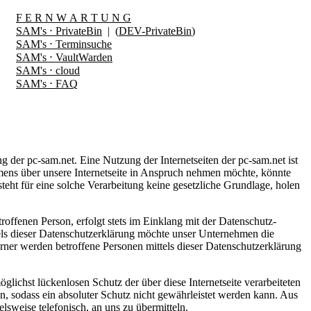
F E R N W A R T U N G
SAM's ⋅ PrivateBin
| (
DEV-PrivateBin
)
SAM's ⋅ Terminsuche
SAM's ⋅ VaultWarden
SAM's ⋅ cloud
SAM's ⋅ FAQ
g der pc-sam.net. Eine Nutzung der Internetseiten der pc-sam.net ist
ens über unsere Internetseite in Anspruch nehmen möchte, könnte
eht für eine solche Verarbeitung keine gesetzliche Grundlage, holen
ffenen Person, erfolgt stets im Einklang mit der Datenschutz-
ls dieser Datenschutzerklärung möchte unser Unternehmen die
ner werden betroffene Personen mittels dieser Datenschutzerklärung
lichst lückenlosen Schutz der über diese Internetseite verarbeiteten
, sodass ein absoluter Schutz nicht gewährleistet werden kann. Aus
lsweise telefonisch, an uns zu übermitteln.